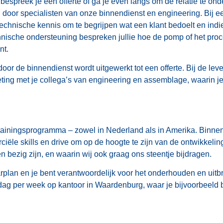
spreek je een offerte of ga je even langs om de relatie te onde
 door specialisten van onze binnendienst en engineering. Bij 
echnische kennis om te begrijpen wat een klant bedoelt en indie
hnische ondersteuning bespreken jullie hoe de pomp of het proc
nt.
or de binnendienst wordt uitgewerkt tot een offerte. Bij de leverti
 meeting met je collega’s van engineering en assemblage, waari
e trainingsprogramma – zowel in Nederland als in Amerika. Binne
iële skills en drive om op de hoogte te zijn van de ontwikkelin
bezig zijn, en waarin wij ook graag ons steentje bijdragen.
aarplan en je bent verantwoordelijk voor het onderhouden en ui
n dag per week op kantoor in Waardenburg, waar je bijvoorbeeld