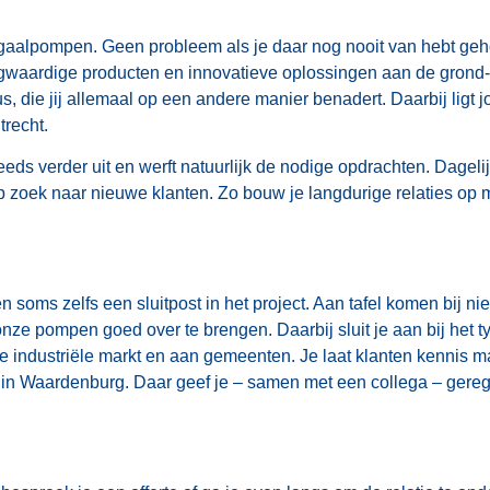
alpompen. Geen probleem als je daar nog nooit van hebt gehoo
ogwaardige producten en innovatieve oplossingen aan de grond-
die jij allemaal op een andere manier benadert. Daarbij ligt j
recht.
teeds verder uit en werft natuurlijk de nodige opdrachten. Dagel
op zoek naar nieuwe klanten. Zo bouw je langdurige relaties o
n soms zelfs een sluitpost in het project. Aan tafel komen bij n
nze pompen goed over te brengen. Daarbij sluit je aan bij het 
de industriële markt en aan gemeenten. Je laat klanten kennis
um in Waardenburg. Daar geef je – samen met een collega – ger