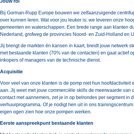
Jouw rol
Bij Gorman-Rupp Europe bouwen we zelfaanzuigende centrifuga
over kunnen leren. Wat voor jou leuker is: we leveren onze ho
gemeenten en waterschappen. Een brede range aan klanten dus, 
Nederland, grofweg de provincies Noord- en Zuid-Holland en Ut
Jij brengt de markten én kansen in kaart, breidt jouw netwerk s
met bestaande klanten (70% van de contacten) en gaat actief 
inkopers of managers van de technische dienst.
Acquisitie
Voor veel van onze klanten is de pomp niet hun hoofdactiviteit e
aan. Jij weet met jouw commerciële skills de meerwaarde van o
contact met aannemers, zet je in op belrondes per segment in 
verhuurprogramma. Of je nodigt hen uit in ons trainingscentr
eigen ogen zien hoe onze pompen werken.
Eerste aanspreekpunt bestaande klanten