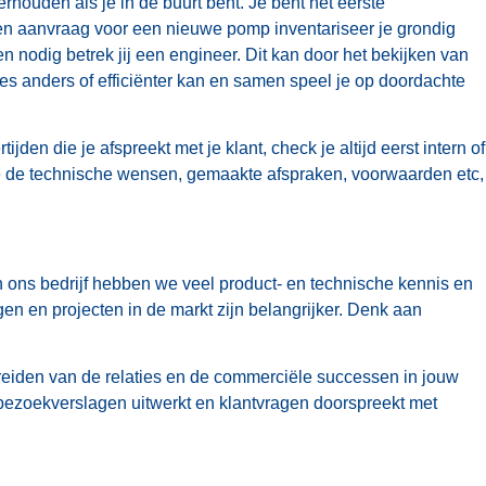
rhouden als je in de buurt bent. Je bent het eerste
een aanvraag voor een nieuwe pomp inventariseer je grondig
n nodig betrek jij een engineer. Dit kan door het bekijken van
es anders of efficiënter kan en samen speel je op doordachte
jden die je afspreekt met je klant, check je altijd eerst intern of
n je de technische wensen, gemaakte afspraken, voorwaarden etc,
n ons bedrijf hebben we veel product- en technische kennis en
gen en projecten in de markt zijn belangrijker. Denk aan
tbreiden van de relaties en de commerciële successen in jouw
 bezoekverslagen uitwerkt en klantvragen doorspreekt met