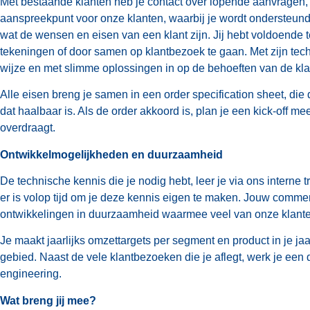
Met bestaande klanten heb je contact over lopende aanvragen, be
aanspreekpunt voor onze klanten, waarbij je wordt ondersteund
wat de wensen en eisen van een klant zijn. Jij hebt voldoende t
tekeningen of door samen op klantbezoek te gaan. Met zijn tec
wijze en met slimme oplossingen in op de behoeften van de kla
Alle eisen breng je samen in een order specification sheet, die do
dat haalbaar is. Als de order akkoord is, plan je een kick-off
overdraagt.
Ontwikkelmogelijkheden en duurzaamheid
De technische kennis die je nodig hebt, leer je via ons intern
er is volop tijd om je deze kennis eigen te maken. Jouw commerc
ontwikkelingen in duurzaamheid waarmee veel van onze klanten 
Je maakt jaarlijks omzettargets per segment en product in je j
gebied. Naast de vele klantbezoeken die je aflegt, werk je ee
engineering.
Wat breng jij mee?