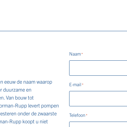
Naam
*
een eeuw de naam waarop
E-mail
*
or duurzame en
. Van bouw tot
 Gorman-Rupp levert pompen
resteren onder de zwaarste
Telefoon
*
an-Rupp koopt u niet