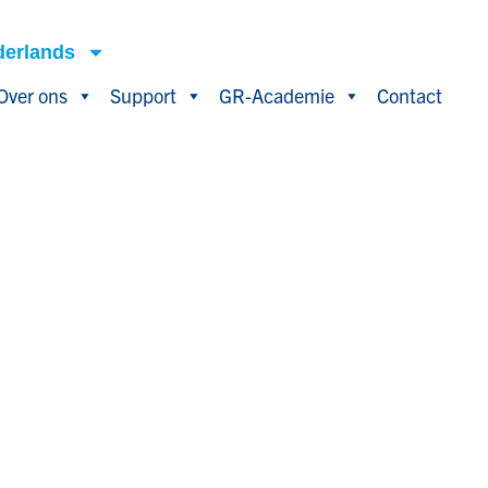
derlands
Over ons
Support
GR-Academie
Contact