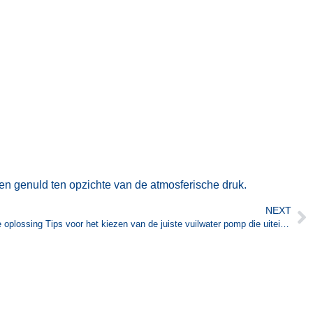
den genuld ten opzichte van de atmosferische druk.
NEXT
De goedkoopste keuze is niet de beste oplossing Tips voor het kiezen van de juiste vuilwater pomp die uiteindelijk kosten bespaard.